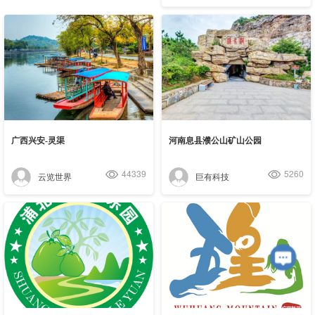
广西兴安-灵渠
河南息县濮公山矿山公园
44339
5260
云览世界
巨有科技