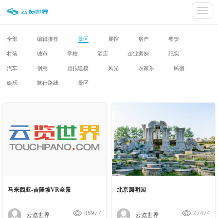
切
换
导
全部
编辑推荐
景区
展馆
房产
餐饮
航
村落
城市
学校
酒店
企业案例
纪实
汽车
创意
虚拟建模
风光
农家乐
民宿
娱乐
旅行路线
景区
马来西亚-吉隆坡VR全景
北京圆明园
86977
27474
云览世界
云览世界