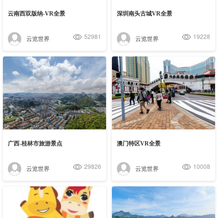
云南西双版纳-VR全景
深圳南头古城VR全景
52981
19228
云览世界
云览世界
广西-桂林市旅游景点
澳门特区VR全景
29826
10008
云览世界
云览世界