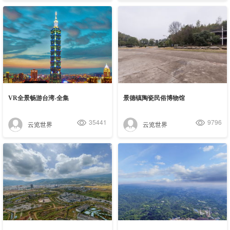
VR全景畅游台湾-全集
景德镇陶瓷民俗博物馆
35441
9796
云览世界
云览世界