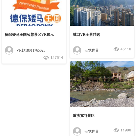
德保矮马王国智慧景区VR展示
城口VR全景精选
46110
VR赵18011765625
云览世界
127614
重庆亢谷景区
11990
云览世界