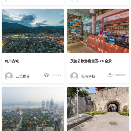
剑川古城
茂德公旅游度假区-VR全景
32655
133360
云览世界
巨有科技