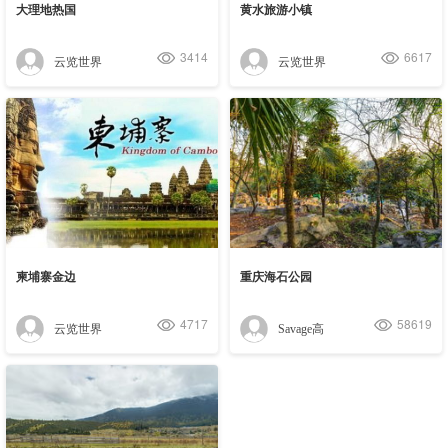
大理地热国
黄水旅游小镇
3414
6617
云览世界
云览世界
柬埔寨金边
重庆海石公园
4717
58619
云览世界
Savage高