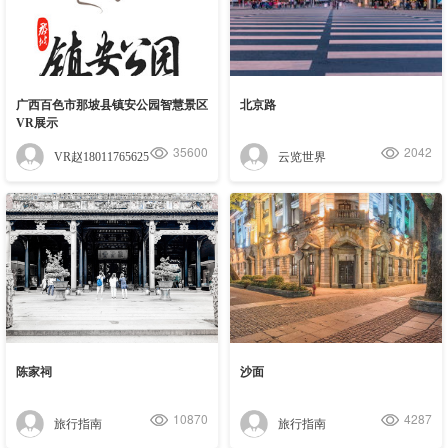
广西百色市那坡县镇安公园智慧景区
北京路
VR展示
35600
2042
VR赵18011765625
云览世界
陈家祠
沙面
10870
4287
旅行指南
旅行指南