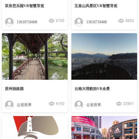
双良芭乐园VR智慧导览
五皇山风景区VR智慧导览
6705
3953
13610718408
13610718408
苏州拙政园
云南大理航拍VR全景
4163
22841
云览世界
云览世界